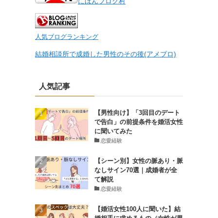
にほんブログ村
人気ブログランキング
結婚相談所で成婚した男性のその後(アメブロ)
人気記事
【男性向け】「3回目のデート
で告白」の前提条件を婚活女性
に聞いてみた
恋愛経験
【シーン別】女性の脈あり・脈
なしサイン70選｜成婚者が全
て解説
恋愛経験
【婚活女性100人に聞いた】結