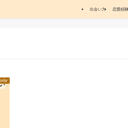
出会い力
恋愛経
愛経験