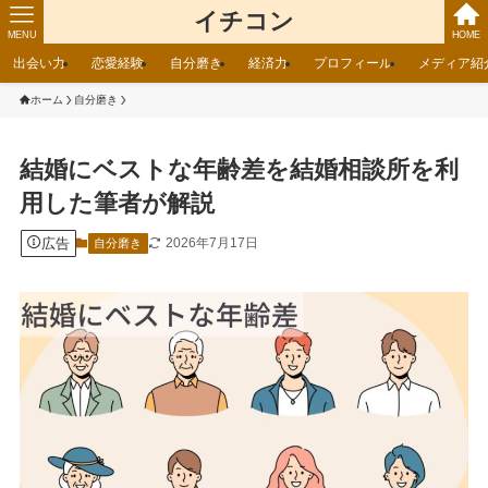
イチコン
MENU
HOME
出会い力
恋愛経験
自分磨き
経済力
プロフィール
メディア紹
ホーム
自分磨き
結婚にベストな年齢差を結婚相談所を利
用した筆者が解説
広告
2026年7月17日
自分磨き