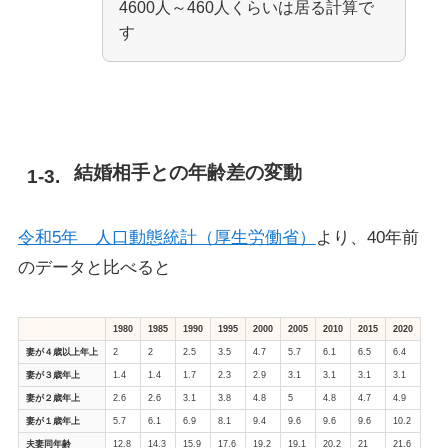
4600人～460人くらいは居る計算で
す
結婚相手との年齢差の変動
令和5年 人口動態統計（厚生労働省）
より、40年前
のデータと比べると
1980
1985
1990
1995
2000
2005
2010
2015
2020
妻が４歳以上年上
2
2
2.5
3.5
4.7
5.7
6.1
6.5
6.4
妻が３歳年上
1.4
1.4
1.7
2.3
2.9
3.1
3.1
3.1
3.1
妻が２歳年上
2.6
2.6
3.1
3.8
4.8
5
4.8
4.7
4.9
妻が１歳年上
5.7
6.1
6.9
8.1
9.4
9.6
9.6
9.6
10.2
夫妻同年齢
12.8
14.3
15.9
17.6
19.2
19.1
20.2
21
21.6