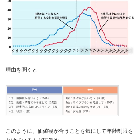
理由を聞くと
男性
女性
1位：価値観が合いそう（25票）
1位：価値観が合いそう（30票）
2位：出産・子育てを考慮して（14票）
2位：ライフプランを考慮して（10票）
3位：現実的に求められるライン（8票）
3位：家族の年齢を考慮して（3票）
4位：容姿（5票）
4位：安定感（2票）
このように、価値観が合うことを気にして年齢制限を