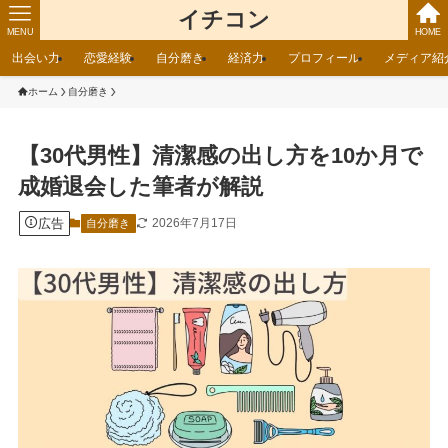
イチコン
MENU
HOME
出会い力
恋愛経験
自分磨き
経済力
プロフィール
メディア紹
ホーム
自分磨き
【30代男性】清潔感の出し方を10か月で
成婚退会した筆者が解説
広告
2026年7月17日
自分磨き