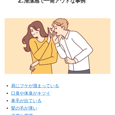
清潔感で一発アウトな事例
肩にフケが溜まっている
口臭や体臭がキツイ
鼻毛が出ている
髪の毛が薄い