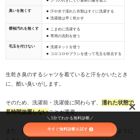
シワの付きにくい素材の服を
選ぶ
臭いを無くす
汗や水で濡れた衣類はすぐに洗濯する
洗濯後は早く乾かす
襟袖汚れを無くす
こまめに洗濯する
専用の洗剤を使う
毛玉を付けない
洗濯ネットを使う
コロコロやブラシを使って毛玉を除去する
生乾き臭のするシャツを着ていると汗をかいたとき
に、酷い臭いがします。
そのため、洗濯前・洗濯後に関わらず、
濡れた状態で
長時間放置しない
ことが重要。
＼3分でわかる無料診断／
今すぐ無料診断を試す
また、ほつれたり、破れた服はデートで着ないように