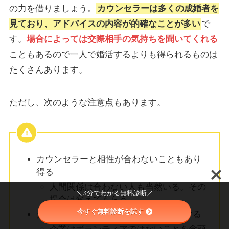
の力を借りましょう。
カウンセラーは多くの成婚者を
見ており、アドバイスの内容が的確なことが多い
で
す。
場合によっては交際相手の気持ちを聞いてくれる
こともあるので一人で婚活するよりも得られるものは
たくさんあります。
ただし、次のような注意点もあります。
カウンセラーと相性が合わないこともあり
得る
人間関係は合わない人も当然いる。その
＼3分でわかる無料診断／
場合は変えてもらう
今すぐ無料診断を試す
介入度合いは相談所の運営方針に依存する