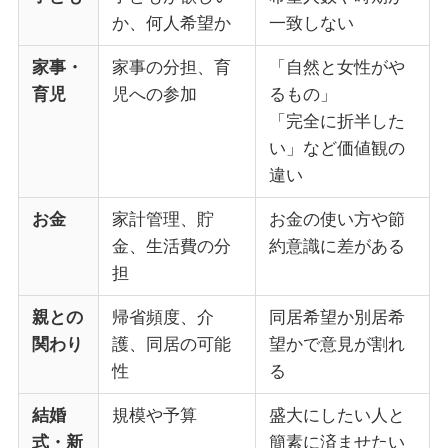
か、何人希望か
一致しない
家事・
家事の分担、育
「自然と女性がや
育児
児への参加
るもの」
「完全に折半した
い」など価値観の
違い
お金
家計管理、貯
お金の使い方や節
金、生活費の分
約意識に差がある
担
親との
帰省頻度、介
同居希望か別居希
関わり
護、同居の可能
望かで意見が割れ
性
る
結婚
規模や予算
盛大にしたい人と
式・新
簡素に済ませたい