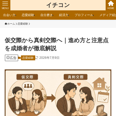
イチコン
MENU
HOME
出会い力
恋愛経験
自分磨き
経済力
プロフィール
メディア紹
ホーム
恋愛経験
仮交際から真剣交際へ｜進め方と注意点
を成婚者が徹底解説
広告
2026年7月9日
恋愛経験